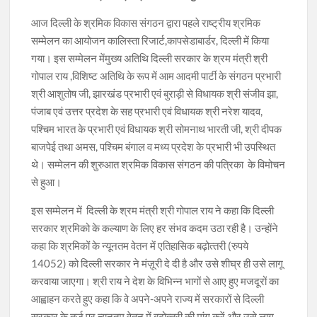
आज दिल्‍ली के श्रमिक विकास संगठन द्वारा पहले राष्‍ट्रीय श्रमिक
सम्‍मेलन का आयोजन कालिस्‍ता रिजार्ट,कापसेडाबार्डर, दिल्‍ली में किया
गया। इस सम्‍मेलन मेंमुख्‍य अतिथि दिल्‍ली सरकार के श्रम मंत्री श्री
गोपाल राय ,विशिष्‍ट अतिथि के रूप में आम आदमी पार्टी के संगठन प्रभारी
श्री आशुतोष जी, झारखंड प्रभारी एवं बुराड़ी से विधायक श्री संजीव झा,
पंजाब एवं उत्तर प्रदेश के सह प्रभारी एवं विधायक श्री नरेश यादव,
पश्चिम भारत के प्रभारी एवं विधायक श्री सोमनाथ भारती जी, श्री दीपक
बाजपेई तथा अमस, पश्चिम बंगाल व मध्‍य प्रदेश के प्रभारी भी उपस्थित
थे। सम्मेलन की शुरुआत श्रमिक विकास संगठन की पत्रिका के विमोचन
से हुआ।
इस सम्‍मेलन में दिल्‍ली के श्रम मंत्री श्री गोपाल राय ने कहा कि दिल्‍ली
सरकार श्रमिको के कल्‍याण के लिए हर संभव कदम उठा रही है। उन्‍होंने
कहा कि श्रमिकों के न्‍यूनतम वेतन में एतिहासिक बढ़ोत्‍तरी (रुपये
14052) को दिल्ली सरकार ने मंज़ूरी दे दी है और उसे शीघ्र ही उसे लागू
करवाया जाएगा। श्री राय ने देश के विभिन्‍न भागों से आए हुए मजदूरों का
आह्वाहन करते हुए कहा कि वे अपने-अपने राज्‍य में सरकारों से दिल्ली
सरकार के तर्ज़ पर न्‍यूनतम वेतन में बढ़ोत्‍तरी की मांग करें और उसे लागू