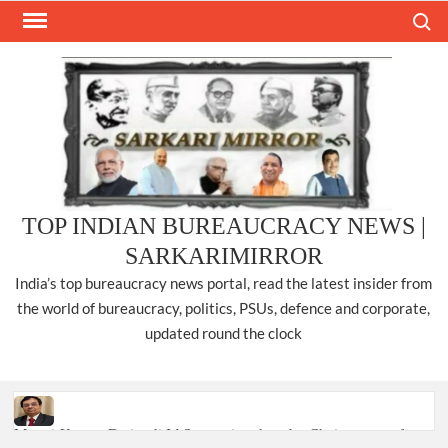
Skip
Search
to
content
TOP INDIAN BUREAUCRACY NEWS |
SARKARIMIRROR
India’s top bureaucracy news portal, read the latest insider from
the world of bureaucracy, politics, PSUs, defence and corporate,
updated round the clock
Manoj Kumar Dwivedi IAS, appointed as the Chairperson of