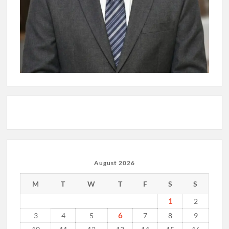
August 2026
M
T
W
T
F
S
S
1
2
6
3
4
5
7
8
9